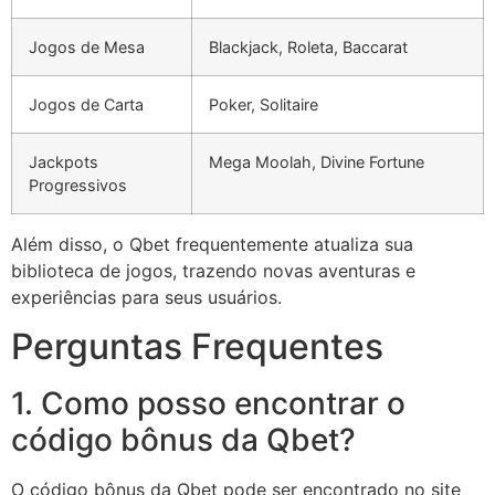
Jogos de Mesa
Blackjack, Roleta, Baccarat
Jogos de Carta
Poker, Solitaire
Jackpots
Mega Moolah, Divine Fortune
Progressivos
Além disso, o Qbet frequentemente atualiza sua
biblioteca de jogos, trazendo novas aventuras e
experiências para seus usuários.
Perguntas Frequentes
1. Como posso encontrar o
código bônus da Qbet?
O código bônus da Qbet pode ser encontrado no site